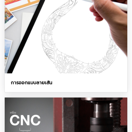
การออกแบบลายเส้น