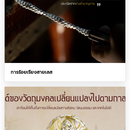
การร้อยเรียงสายเลส