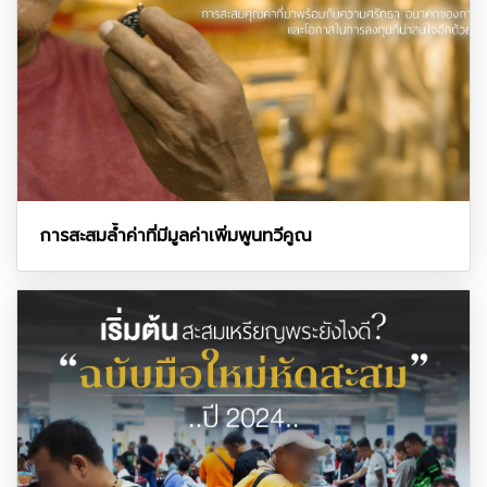
การสะสมล้ำค่าที่มีมูลค่าเพิ่มพูนทวีคูณ